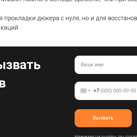
 прокладки дюкера с нуля, но и для восстан
каций.
ызвать
в
+7
Вызвать
Нажимая на кнопку, вы согл