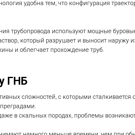
ология удобна тем, что конфигурация траект
ния трубопровода используют мощные буровые
аствор, который разрушает и выносит наружу 
жины и облегчает прохождение труб.
у ГНБ
ктивных сложностей, с которыми сталкивается 
 преградами.
же в скальных породах, проблемы возникают
анимают намного меньше времени, чем при об