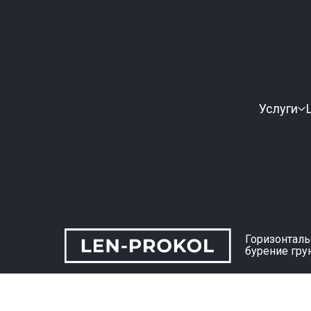
Услуги
Горизонтал
бурение гру