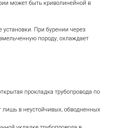
ории может быть криволинейной в
 установки. При бурении через
измельченную породу, охлаждает
открытая прокладка трубопровода по
 лишь в неустойчивых, обводненных
ычной укладке трубопровода в