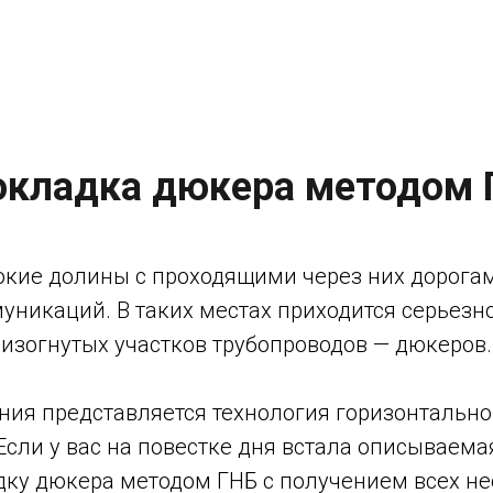
окладка дюкера методом 
окие долины с проходящими через них дорогам
уникаций. В таких местах приходится серьезн
изогнутых участков трубопроводов — дюкеров.
ия представляется технология горизонтальног
сли у вас на повестке дня встала описываема
адку дюкера методом ГНБ с получением всех н