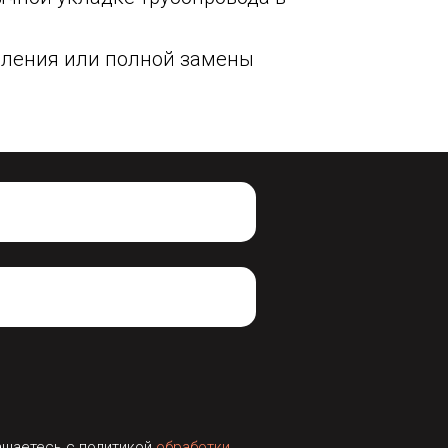
овления или полной замены
ашаетесь с политикой
обработки