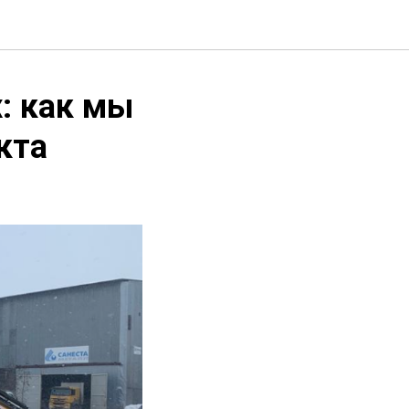
: как мы
кта