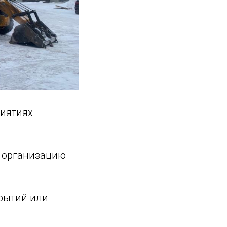
иятиях
 организацию
рытий или