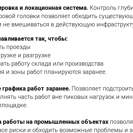
сировка и локационная система.
Контроль глуби
ровой головки позволяет обходить существую
 не вмешиваться в действующую инфраструкту
навливается так, чтобы:
ть проезды
рузке и разгрузке
ать работу склада или производства
я и зоны работ планируются заранее.
 графика работ заранее.
Позволяет подстроит
лнять часть работ вне пиковых нагрузок и ми
 площадке.
та работы на промышленных объектах
позвол
все риски и обходить возможные проблемы и 