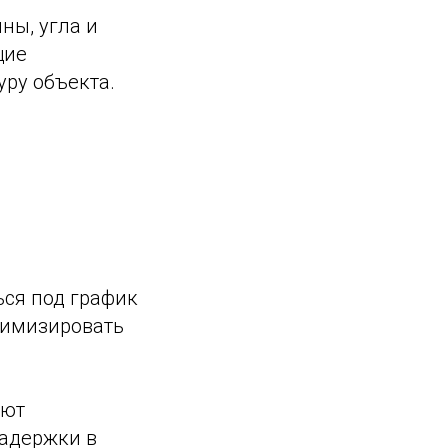
ны, угла и
щие
ру объекта.
ься под график
нимизировать
яют
задержки в